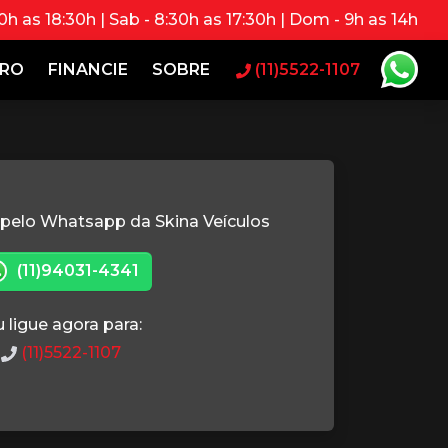
0h as 18:30h | Sab - 8:30h as 17:30h | Dom - 9h as 14h
RRO
FINANCIE
SOBRE
(11)5522-1107
 pelo Whatsapp da Skina Veículos
(11)94031-4341
 ligue agora para:
(11)5522-1107