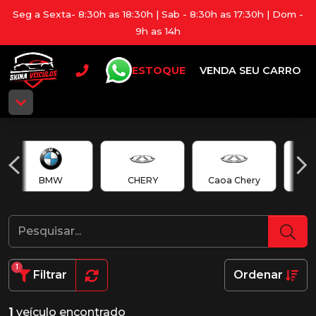
Seg a Sexta- 8:30h as 18:30h | Sab - 8:30h as 17:30h | Dom -
9h as 14h
ESTOQUE
VENDA SEU CARRO
BMW
CHERY
Caoa Chery
Cao
1
Filtrar
Ordenar
1
veículo encontrado