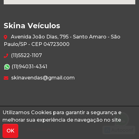
Skina Veículos
Avenida João Dias, 795 - Santo Amaro - São
Paulo/SP - CEP 04723000
(11)5522-1107
(11)94031-4341
skinavendas@gmail.com
Utilizamos Cookies para garantir a segurança e
© 2026 Autoconf. Todos os direitos reservados.
melhorar sua experiência de navegação no site
Termos
Privacidade
OK