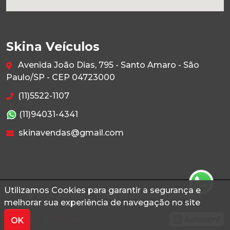
Skina Veículos
Avenida João Dias, 795 - Santo Amaro - São
Paulo/SP - CEP 04723000
(11)5522-1107
(11)94031-4341
skinavendas@gmail.com
Utilizamos Cookies para garantir a segurança e
© 2026 Autoconf. Todos os direitos reservados.
melhorar sua experiência de navegação no site
Termos
Privacidade
OK