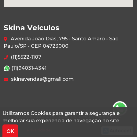
Skina Veículos
Avenida João Dias, 795 - Santo Amaro - São
Paulo/SP - CEP 04723000
(11)5522-1107
(11)94031-4341
skinavendas@gmail.com
Utilizamos Cookies para garantir a segurança e
© 2026 Autoconf. Todos os direitos reservados.
melhorar sua experiência de navegação no site
Termos
Privacidade
OK