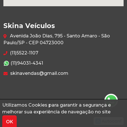
Skina Veículos
Avenida João Dias, 795 - Santo Amaro - São
Paulo/SP - CEP 04723000
(11)5522-1107
(11)94031-4341
skinavendas@gmail.com
Utilizamos Cookies para garantir a segurança e
© 2026 Autoconf. Todos os direitos reservados.
melhorar sua experiência de navegação no site
Termos
Privacidade
OK