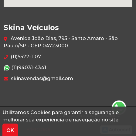
Skina Veículos
Avenida João Dias, 795 - Santo Amaro - São
Paulo/SP - CEP 04723000
(11)5522-1107
(11)94031-4341
skinavendas@gmail.com
Utilizamos Cookies para garantir a segurança e
© 2026 Autoconf. Todos os direitos reservados.
melhorar sua experiência de navegação no site
Termos
Privacidade
OK