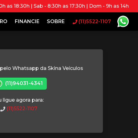
0h as 18:30h | Sab - 8:30h as 17:30h | Dom - 9h as 14h
RRO
FINANCIE
SOBRE
(11)5522-1107
 pelo Whatsapp da Skina Veículos
(11)94031-4341
 ligue agora para:
(11)5522-1107