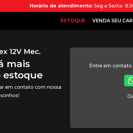
Horário de atendimento:
Seg a Sexta- 8:3
ESTOQUE
VENDA SEU CA
ex 12V Mec.
tá mais
Entre em contato
o estoque
rar em contato com nossa
 sonhos!
Ou