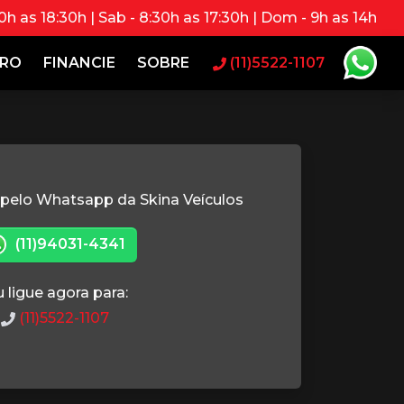
0h as 18:30h | Sab - 8:30h as 17:30h | Dom - 9h as 14h
RRO
FINANCIE
SOBRE
(11)5522-1107
 pelo Whatsapp da Skina Veículos
(11)94031-4341
 ligue agora para:
(11)5522-1107