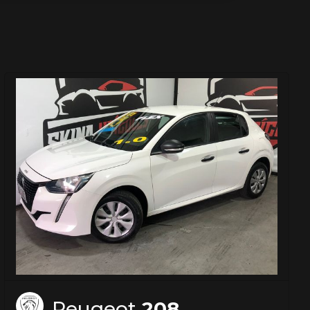
Peugeot
208