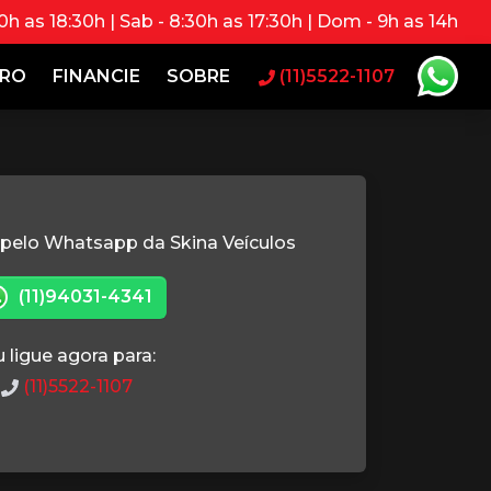
0h as 18:30h | Sab - 8:30h as 17:30h | Dom - 9h as 14h
RRO
FINANCIE
SOBRE
(11)5522-1107
 pelo Whatsapp da Skina Veículos
(11)94031-4341
 ligue agora para:
(11)5522-1107