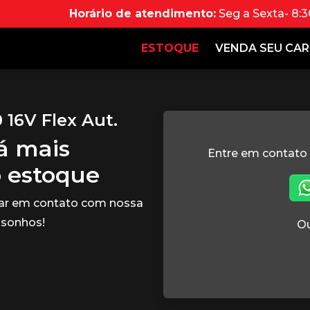
Horário de atendimento:
Seg a Sexta- 8:3
ESTOQUE
VENDA SEU CA
 16V Flex Aut.
tá mais
Entre em contato
o estoque
rar em contato com nossa
 sonhos!
Ou