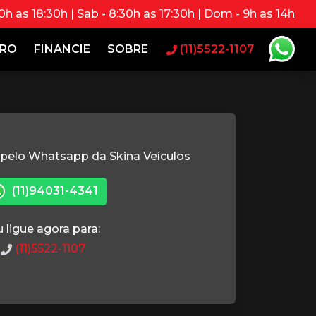
0h as 18:30h | Sab - 8:30h as 17:30h | Dom - 9h as 14h
RRO
FINANCIE
SOBRE
(11)5522-1107
 pelo Whatsapp da Skina Veículos
(11)94031-4341
 ligue agora para:
(11)5522-1107