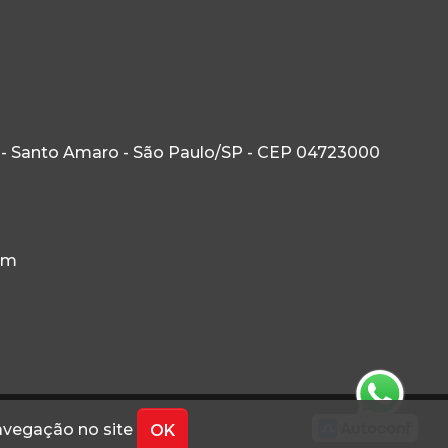
 - Santo Amaro - São Paulo/SP - CEP 04723000
om
navegação no site
OK