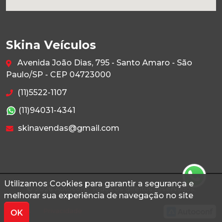
Skina Veículos
Avenida João Dias, 795 - Santo Amaro - São
Paulo/SP - CEP 04723000
(11)5522-1107
(11)94031-4341
skinavendas@gmail.com
Utilizamos Cookies para garantir a segurança e
© 2026 Autoconf. Todos os direitos reservados.
melhorar sua experiência de navegação no site
Termos
Privacidade
OK