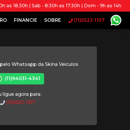
0h as 18:30h | Sab - 8:30h as 17:30h | Dom - 9h as 14h
RRO
FINANCIE
SOBRE
(11)5522-1107
 pelo Whatsapp da Skina Veículos
(11)94031-4341
 ligue agora para:
(11)5522-1107