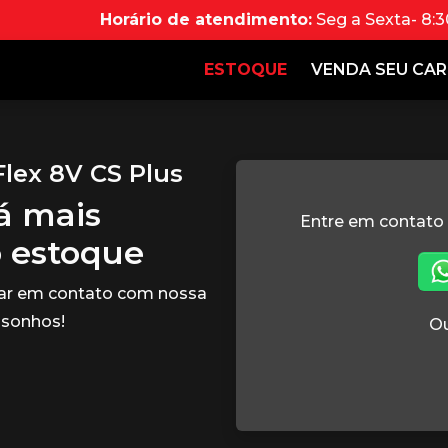
Horário de atendimento:
Seg a Sexta- 8:3
ESTOQUE
VENDA SEU CA
Flex 8V CS Plus
tá mais
Entre em contato
o estoque
rar em contato com nossa
 sonhos!
Ou