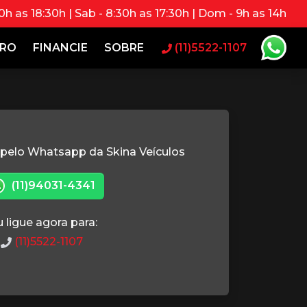
0h as 18:30h | Sab - 8:30h as 17:30h | Dom - 9h as 14h
RRO
FINANCIE
SOBRE
(11)5522-1107
 pelo Whatsapp da Skina Veículos
(11)94031-4341
 ligue agora para:
(11)5522-1107