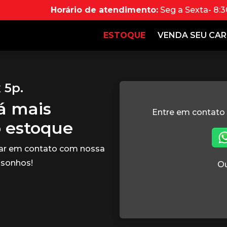
Horário de atendimento:
Seg a Sexta- 8:3
ESTOQUE
VENDA SEU CA
 5p.
tá mais
Entre em contato
o estoque
rar em contato com nossa
 sonhos!
Ou