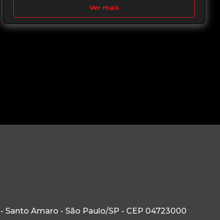
Ver mais
 - Santo Amaro - São Paulo/SP - CEP 04723000