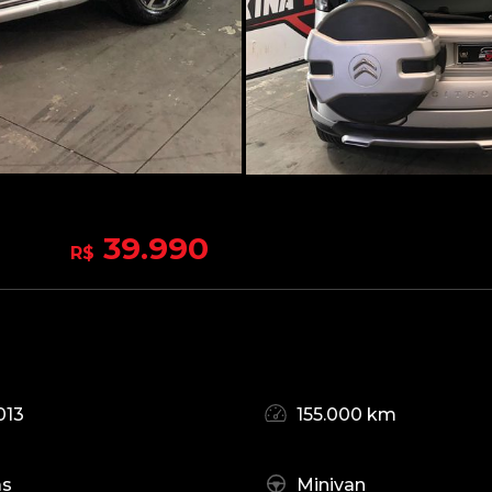
39.990
R$
013
155.000 km
as
Minivan