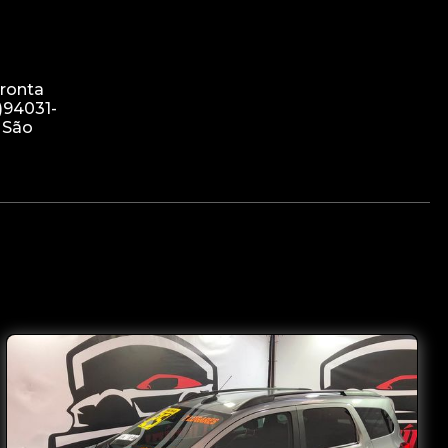
pronta
)94031-
- São